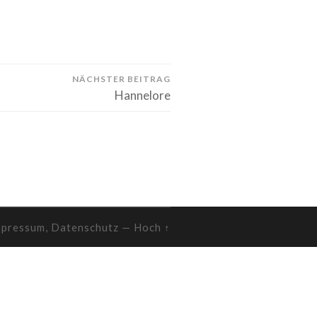
NÄCHSTER BEITRAG
Hannelore
mpressum, Datenschutz
—
Hoch ↑