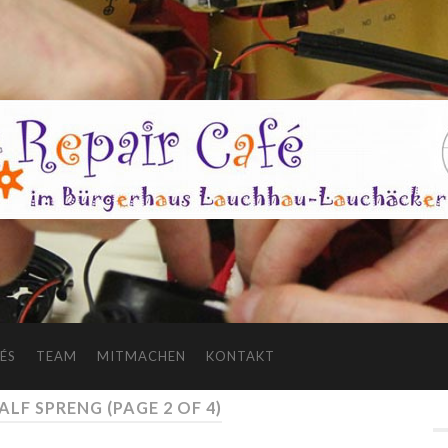
ÉS
TEAM
MITMACHEN
KONTAKT
ALF SPRENG
(PAGE 2 OF 4)